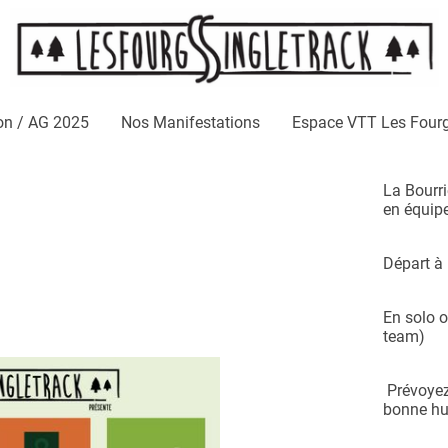
on / AG 2025
Nos Manifestations
Espace VTT Les Four
La Bourr
en équip
Départ à 
En solo 
team)
Prévoyez 
bonne h