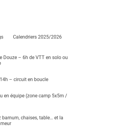
gs
Calendriers 2025/2026
ie Douze – 6h de VTT en solo ou
e
14h – circuit en boucle
ou en équipe (zone camp 5x5m /
barnum, chaises, table… et la
umeur