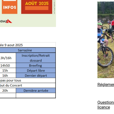
Régleme
Questionn
licence