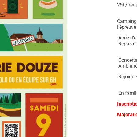
25€/pers
Camping 
l’épreuve 
Après l’e
Repas cha
Concerts
Ambiance 
Rejoigne
En famill
Inscript
Majorati